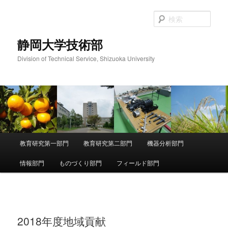
メ
イ
検
ン
索
コ
静岡大学技術部
ン
Division of Technical Service, Shizuoka University
テ
ン
ツ
へ
移
動
メ
教育研究第一部門
教育研究第二部門
機器分析部門
イ
ン
情報部門
ものづくり部門
フィールド部門
メ
ニ
ュ
ー
2018年度地域貢献