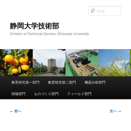
メ
イ
検
ン
索
コ
静岡大学技術部
ン
Division of Technical Service, Shizuoka University
テ
ン
ツ
へ
移
動
メ
教育研究第一部門
教育研究第二部門
機器分析部門
イ
ン
情報部門
ものづくり部門
フィールド部門
メ
ニ
ュ
画
← 前へ
次へ →
ー
像
ナ
ビ